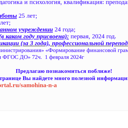
агогика и психология, квалификация: препода
работы
25 лет;
лет;
данном учреждении
24 года;
 каком году присвоена):
первая, 2024 год.
кации (за 3 года), профессиональной перепод
министрирования» «Формирование финансовой гра
и ФГОС ДО» 72ч. 1 февраля 2024г
Предлагаю познакомиться поближе!
транице Вы найдете много полезной информаци
ortal.ru/samohina-n-a