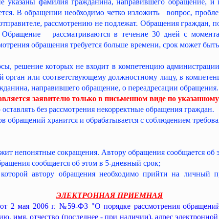
не указаны фамилия гражданина, направившего обращение, и 
дается. В обращении необходимо четко изложить вопрос, пробл
тправителе, рассмотрению не подлежат. Обращения граждан, п
. Обращение рассматриваются в течение 30 дней с момента 
смотрения обращения требуется больше времени, срок может быть 
сы, решение которых не входит в компетенцию администрации д
ий орган или соответствующему должностному лицу, в компете
ажданина, направившего обращение, о переадресации обращения
вляется заявителю только в письменном виде по указанному
оставлять без рассмотрения некорректные обращения граждан.
 обращений хранится и обрабатывается с соблюдением требова
ержит непонятные сокращения. Автору обращения сообщается об 
ращения сообщается об этом в 5-дневный срок;
 которой автору обращения необходимо прийти на личный 
Э
ЛЕКТРОННАЯ ПРИЕМНАЯ
 от 2 мая 2006 г. №59-ФЗ "О порядке рассмотрения обращени
ю, имя, отчество (последнее - при наличии), адрес электронно