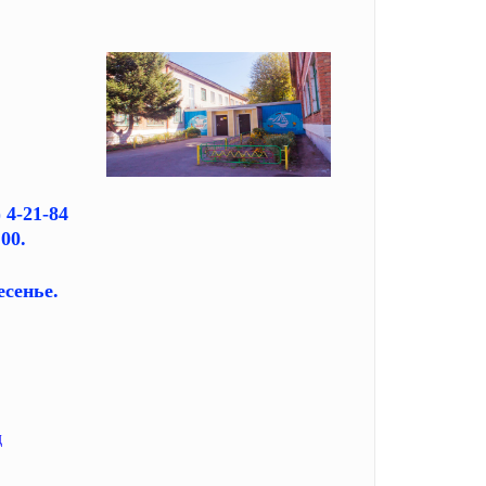
 4-21-84
00.
сенье.
д