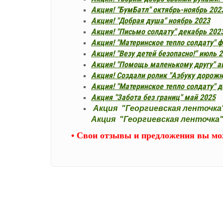
Акция! "БумБатл"
октябрь-ноябрь 202
Акция! "Добрая душа" ноябрь 2023
Акция! "Письмо солдату" декабрь 202
Акция! "Материнское тепло солдату" 
Акция! "Везу детей безопасно!" июль 
Акция! "Помощь маленькому другу" ав
Акция! Создали ролик "Азбуку дорож
Акция! "Материнское тепло солдату" 
Акция "Забота без границ" май 2025
Акция "Георгиевская ленточка
Акция
"Георгиевская ленточка
• Свои отзывы и предложения вы м