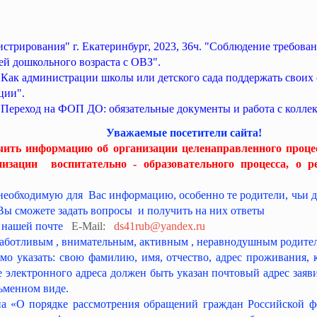
трирования" г. Екатеринбург, 2023, 36ч. "Соблюдение требов
ей дошкольного возраста с ОВЗ".
Как администрации школы или детского сада поддержать своих 
ции".
"Переход на ФОП ДО: обязательные документы и работа с колле
Уважаемые посетители сайта!
ить информацию об организации целенаправленного проце
низации воспитательно - образовательного процесса, о ре
 необходимую для Вас информацию, особенно те родители, чьи д
Вы сможете задать вопросы и получить на них ответы
 нашей почте
E-Мail:
ds41rub@yandex.ru
заботливым , внимательным, активным , неравнодушным родите
азать: свою фамилию, имя, отчество, адрес проживания, к
электронного адреса должен быть указан почтовый адрес заявит
сьменном виде.
а «О порядке рассмотрения обращений граждан Российской 