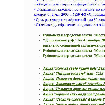
необходима для отправки официального отве
• Обращения граждан, поступившие по ин
законом от 2 мая 2006 г. №59-ФЗ «О поряд
• Срок рассмотрения обращений - до 30 кал
• Ответ автору обращения направляется обы
Рубцовская городская газета "Мест
"Дошкольник р.ф." № 41
ноябрь 20
развитию социальной активности д
Рубцовская городская газета "Мест
Рубцовская городская газета "Местн
Акция "Всем на свете нужен дом"
дека
Акция" "Подарок солдату!" март 2022
Акция! "Поможем братьям нашим мен
Акция! "Экология за нами!" сентябрь 
Акция! "Поможем братьям нашим мен
Акция "Украсим елку во дворе!" декаб
Акция" "Своих не бросаем!" февраль 2
Акция! Творим добро своими руками!"